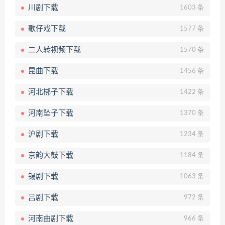
川剧下载
1603 条
歌仔戏下载
1577 条
二人转视频下载
1570 条
昆曲下载
1456 条
河北梆子下载
1422 条
河南坠子下载
1370 条
沪剧下载
1234 条
京韵大鼓下载
1184 条
锡剧下载
1063 条
吕剧下载
972 条
河南曲剧下载
966 条