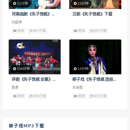
11分钟
12分钟
河南曲剧《失子惊疯》下载
汉剧《失子惊疯》下载
刘超男
视频
MP3下载
视频
MP3下载
136分钟
14分钟
评剧《失子惊疯 全集》下载
柳子戏《失子惊疯 选段》下载
黄勇
刘海霞
视频
MP3下载
视频
MP3下载
柳子戏MP3下载