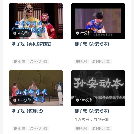
70分钟
22分钟
柳子戏《再见桃花扇》
柳子戏《孙安动本》
视频
MP3下载
视频
MP3下载
133分钟
109分钟
柳子戏《惊蝉记》
柳子戏《孙安动本》
李永秀,崔明雨,张兴灿
视频
MP3下载
视频
MP3下载