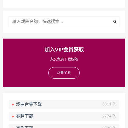
加入VIP会员获取
永久免费下载权限
点击了解
戏曲合集下载
3311 条
秦腔下载
2774 条