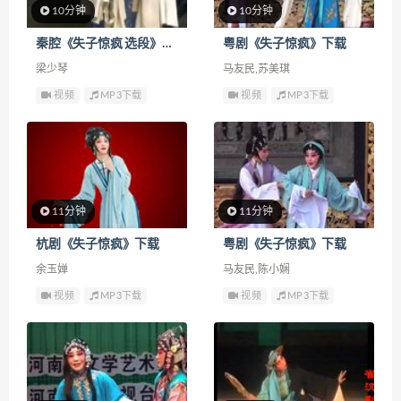
10分钟
10分钟
秦腔《失子惊疯 选段》下载
粤剧《失子惊疯》下载
梁少琴
马友民,苏美琪
视频
MP3下载
视频
MP3下载
11分钟
11分钟
杭剧《失子惊疯》下载
粤剧《失子惊疯》下载
余玉婵
马友民,陈小娴
视频
MP3下载
视频
MP3下载