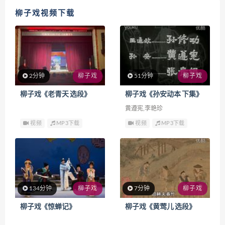
柳子戏视频下载
2分钟
柳子戏
51分钟
柳子戏
柳子戏《老青天 选段》
柳子戏《孙安动本 下集》
黄遵宪,李艳珍
视频
MP3下载
视频
MP3下载
134分钟
柳子戏
7分钟
柳子戏
柳子戏《惊蝉记》
柳子戏《黄莺儿 选段》