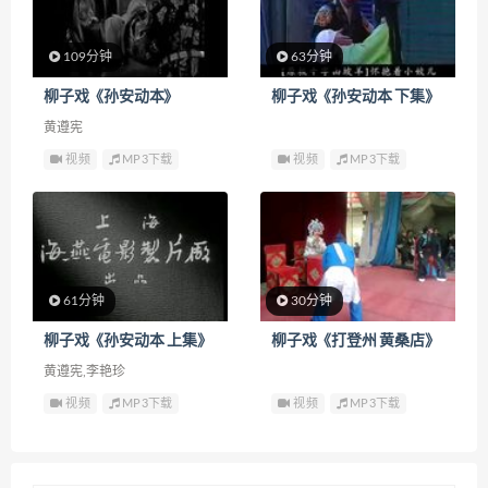
109分钟
63分钟
柳子戏《孙安动本》
柳子戏《孙安动本 下集》
黄遵宪
视频
MP3下载
视频
MP3下载
61分钟
30分钟
柳子戏《孙安动本 上集》
柳子戏《打登州 黄桑店》
黄遵宪,李艳珍
视频
MP3下载
视频
MP3下载