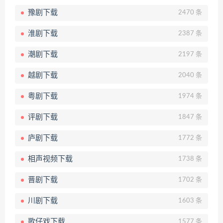
豫剧下载
2470 条
淮剧下载
2387 条
潮剧下载
2197 条
越剧下载
2040 条
粤剧下载
1974 条
评剧下载
1847 条
庐剧下载
1772 条
相声视频下载
1738 条
晋剧下载
1702 条
川剧下载
1603 条
歌仔戏下载
1577 条