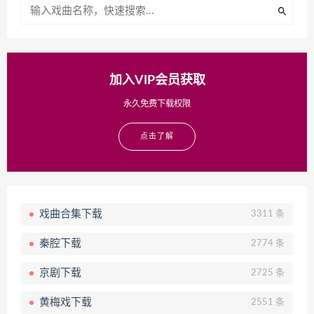
加入VIP会员获取
永久免费下载权限
点击了解
戏曲合集下载
3311 条
秦腔下载
2774 条
京剧下载
2725 条
黄梅戏下载
2551 条