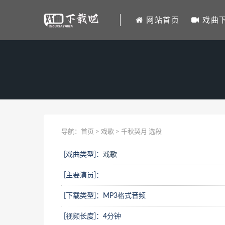
网站首页
戏曲
导航：
首页
>
戏歌
> 千秋契月 选段
[戏曲类型]：
戏歌
[主要演员]：
[下载类型]：MP3格式音频
[视频长度]：4分钟