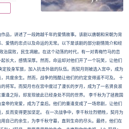
曲作品，讲述了一段跨越千年的爱情故事。该剧以唐朝和宋朝为背
恶、爱情的忠贞以及命运的无常。以下是该剧的部分剧情简介和经
家政治腐败，民生凋敝。在这个动荡的时代，有一对青梅竹马的恋
一起长大，感情深厚。然而，命运却对他们开了一个玩笑，让他们
决定投身军旅，加入抗击外敌的队伍。而契月则被选入宫中，成为
，共度余生。然而，战争的残酷让他们的约定变得遥不可及。 十
勇的将军。而契月也在宫中度过了漫长的岁月，成为了一名贤良淑
重逢之际，却发现彼此已经身处不同的世界。 李千秋为了拯救国
为皇帝的宠爱，成为了皇后。他们的重逢变成了一场悲剧，让他们
，反而变得更加坚定。 在一次战争中，李千秋壮烈牺牲，契月为
她用自己的余生，为李千秋守墓，直到生命的尽头。最终，他们在