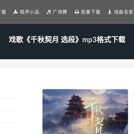
下载
相声小品
广场舞
批量下载
戏曲名家
戏歌《千秋契月 选段》mp3格式下载