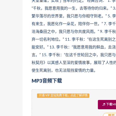
天堂重逢，实现了当年的约定。 经典台词： 1. 
“千秋，我愿意用我的一生，去等待你的归来。” 3.
繁华落尽的世界里，我只愿与你相守到老。” 5. 李
有来生，我愿化作一朵花，陪伴你一世。” 7. 李千
沧海桑田之中，我只愿与你共度风雨。” 9. 李千秋
弃一切名利地位。” 11. 李千秋：“在这生死离别
能安好。” 13. 李千秋：“我愿意用我的鲜血，去
言。” 15. 李千秋：“在这千世轮回之中，我只愿与
秋契月》以其感人至深的爱情故事，展现了人性
使生死离别，也无法阻挡爱情的力量。
MP3音频下载
开通 VIP 全站免费下载，点此了解详情
下载M
需要 