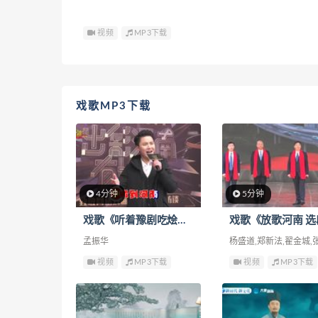
视频
MP3下载
戏歌MP3下载
4分钟
5分钟
戏歌《听着豫剧吃烩面 选段》
戏歌《放歌河南 选
孟振华
杨盛道,郑新法,翟金城,
视频
MP3下载
视频
MP3下载