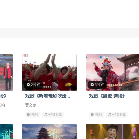
2分钟
3分钟
段》
戏歌《听着豫剧吃烩面 选段》
戏歌《凯歌 选段》
张昀
贾文龙
视频
MP3下载
视频
MP3下载