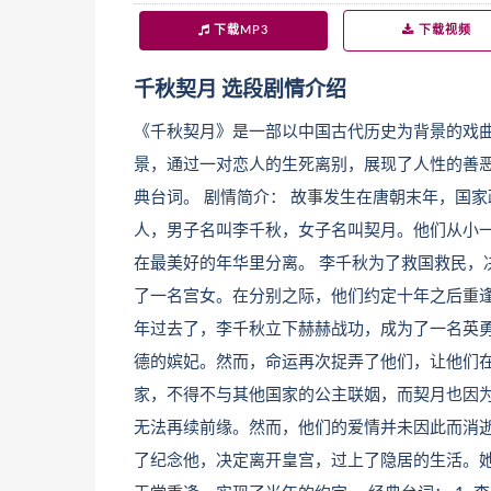
下载MP3
下载视频
千秋契月 选段剧情介绍
《千秋契月》是一部以中国古代历史为背景的戏
景，通过一对恋人的生死离别，展现了人性的善
典台词。 剧情简介： 故事发生在唐朝末年，国
人，男子名叫李千秋，女子名叫契月。他们从小
在最美好的年华里分离。 李千秋为了救国救民，
了一名宫女。在分别之际，他们约定十年之后重逢
年过去了，李千秋立下赫赫战功，成为了一名英
德的嫔妃。然而，命运再次捉弄了他们，让他们在
家，不得不与其他国家的公主联姻，而契月也因
无法再续前缘。然而，他们的爱情并未因此而消逝
了纪念他，决定离开皇宫，过上了隐居的生活。