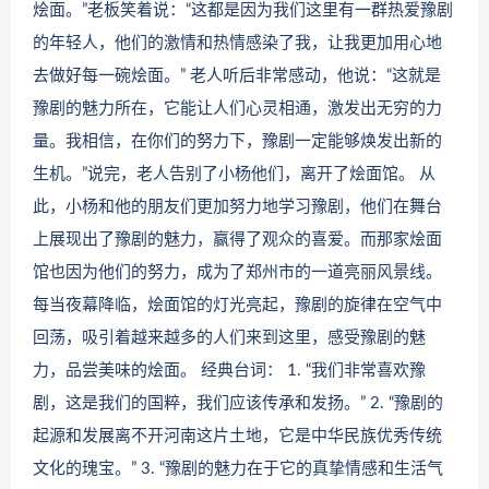
烩面。”老板笑着说：“这都是因为我们这里有一群热爱豫剧
的年轻人，他们的激情和热情感染了我，让我更加用心地
去做好每一碗烩面。” 老人听后非常感动，他说：“这就是
豫剧的魅力所在，它能让人们心灵相通，激发出无穷的力
量。我相信，在你们的努力下，豫剧一定能够焕发出新的
生机。”说完，老人告别了小杨他们，离开了烩面馆。 从
此，小杨和他的朋友们更加努力地学习豫剧，他们在舞台
上展现出了豫剧的魅力，赢得了观众的喜爱。而那家烩面
馆也因为他们的努力，成为了郑州市的一道亮丽风景线。
每当夜幕降临，烩面馆的灯光亮起，豫剧的旋律在空气中
回荡，吸引着越来越多的人们来到这里，感受豫剧的魅
力，品尝美味的烩面。 经典台词： 1. “我们非常喜欢豫
剧，这是我们的国粹，我们应该传承和发扬。” 2. “豫剧的
起源和发展离不开河南这片土地，它是中华民族优秀传统
文化的瑰宝。” 3. “豫剧的魅力在于它的真挚情感和生活气