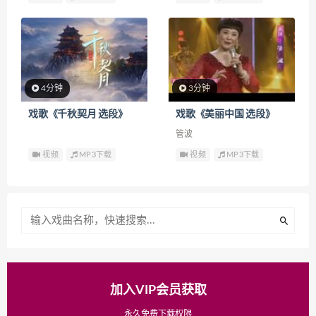
4分钟
3分钟
戏歌《千秋契月 选段》
戏歌《美丽中国 选段》
管波
视频
MP3下载
视频
MP3下载
加入VIP会员获取
永久免费下载权限