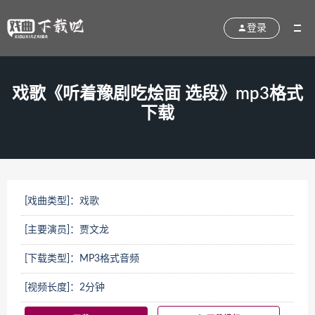
登录
戏歌《听着豫剧吃烩面 选段》mp3格式
下载
[戏曲类型]：
戏歌
[主要演员]：贾文龙
[下载类型]：MP3格式音频
[视频长度]：2分钟