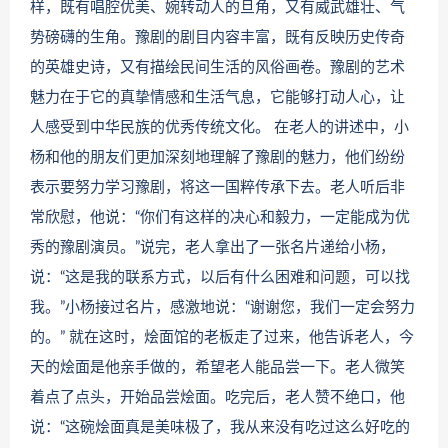
样，既有唱腔优美、婉转动人的旦角，又有威武雄壮、气
势磅礴的生角。豫剧的剧目内容丰富，既有反映历史传奇
的英雄史诗，又有描绘民间生活的风俗画卷。豫剧的艺术
魅力在于它的真挚情感和生活气息，它能够打动人心，让
人感受到中华民族的优秀传统文化。 在老人的讲述中，小
杨和他的朋友们更加深刻地理解了豫剧的魅力，他们纷纷
表示要努力学习豫剧，将这一国粹传承下去。老人听后非
常欣慰，他说：“你们有这样的决心和毅力，一定能成为优
秀的豫剧演员。”说完，老人拿出了一张名片递给小杨，
说：“这是我的联系方式，以后有什么困难和问题，可以找
我。”小杨接过名片，感激地说：“谢谢您，我们一定会努力
的。” 就在这时，烩面馆的老板走了过来，他告诉老人，今
天的烩面是他亲手做的，希望老人能品尝一下。老人微笑
着点了点头，开始品尝烩面。吃完后，老人赞不绝口，他
说：“这碗烩面真是美味极了，我从来没有吃过这么好吃的