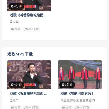
4分钟
戏歌《听着豫剧吃烩面 选段》下载
孟振华
视频
MP3下载
戏歌MP3下载
4分钟
5分钟
戏歌《听着豫剧吃烩面 选段》
戏歌《放歌河南 选段》
孟振华
杨盛道,郑新法,翟金城,张昀
视频
MP3下载
视频
MP3下载