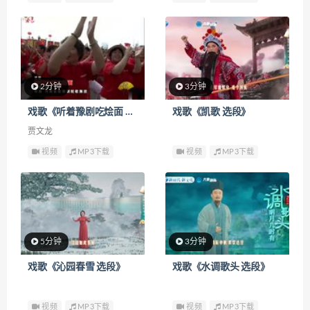
2分钟
3分钟
戏歌《听着豫剧吃烩面 选段》
戏歌《凯歌 选段》
贾文龙
视频
MP3下载
视频
MP3下载
5分钟
3分钟
戏歌《沁园春雪 选段》
戏歌《水调歌头 选段》
视频
MP3下载
视频
MP3下载