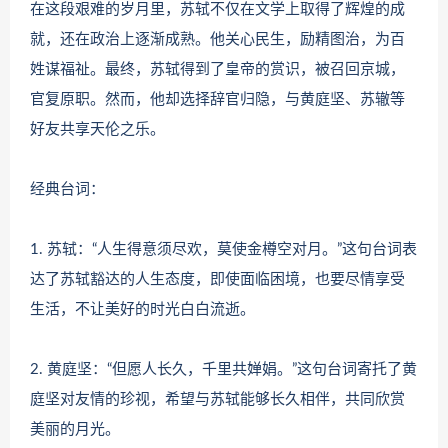
在这段艰难的岁月里，苏轼不仅在文学上取得了辉煌的成
就，还在政治上逐渐成熟。他关心民生，励精图治，为百
姓谋福祉。最终，苏轼得到了皇帝的赏识，被召回京城，
官复原职。然而，他却选择辞官归隐，与黄庭坚、苏辙等
好友共享天伦之乐。
经典台词：
1. 苏轼：“人生得意须尽欢，莫使金樽空对月。”这句台词表
达了苏轼豁达的人生态度，即使面临困境，也要尽情享受
生活，不让美好的时光白白流逝。
2. 黄庭坚：“但愿人长久，千里共婵娟。”这句台词寄托了黄
庭坚对友情的珍视，希望与苏轼能够长久相伴，共同欣赏
美丽的月光。