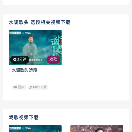
水调歌头 选段相关视频下载
3分钟
戏歌
水调歌头 选段
视频
MP3下载
戏歌视频下载