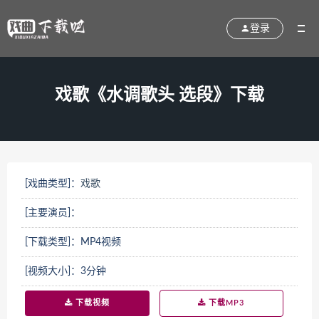
登录
戏歌《水调歌头 选段》下载
[戏曲类型]：
戏歌
[主要演员]：
[下载类型]：MP4视频
[视频大小]：3分钟
下载视频
下载MP3