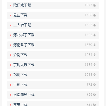
歌仔戏下载
1577 条
昆曲下载
1456 条
二人转下载
1452 条
河北梆子下载
1422 条
河南坠子下载
1370 条
沪剧下载
1234 条
京韵大鼓下载
1184 条
锡剧下载
1063 条
吕剧下载
972 条
河南曲剧下载
966 条
琴书下载
925 条