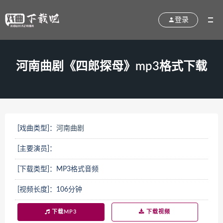
登录
河南曲剧《四郎探母》mp3格式下载
[戏曲类型]：
河南曲剧
[主要演员]：
[下载类型]：MP3格式音频
[视频长度]：106分钟
下载MP3
下载视频