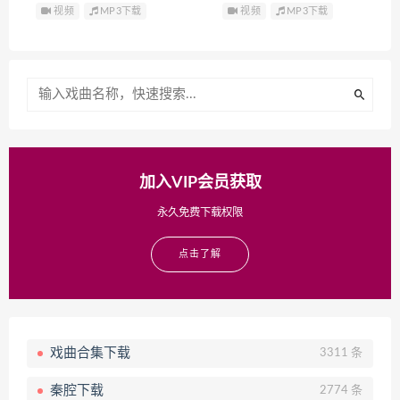
视频
MP3下载
视频
MP3下载
加入VIP会员获取
永久免费下载权限
点击了解
戏曲合集下载
3311 条
秦腔下载
2774 条