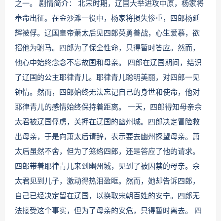
之一。 剧情简介： 北宋时期，辽国大举进攻中原，杨家将
奉命出征。在金沙滩一役中，杨家将损失惨重，四郎杨延
辉被俘。辽国皇帝萧太后见四郎英勇善战，心生爱慕，欲
招他为驸马。四郎为了保全性命，只得暂时答应。然而，
他心中始终念念不忘故国和母亲。 四郎在辽国期间，结识
了辽国的公主耶律青儿。耶律青儿聪明美丽，对四郎一见
钟情。然而，四郎始终无法忘记自己的身世和使命，他对
耶律青儿的感情始终保持着距离。 一天，四郎得知母亲佘
太君被辽国俘虏，关押在辽国的幽州城。四郎决定冒险救
出母亲，于是向萧太后请辞，表示要去幽州探望母亲。萧
太后虽然不舍，但为了笼络四郎，还是答应了他的请求。
四郎带着耶律青儿来到幽州城，见到了被囚禁的母亲。佘
太君见到儿子，激动得热泪盈眶。然而，她却告诉四郎，
自己已经决定留在辽国，以换取宋朝百姓的安宁。四郎无
法接受这个事实，但为了母亲的安危，只得暂时离去。 四