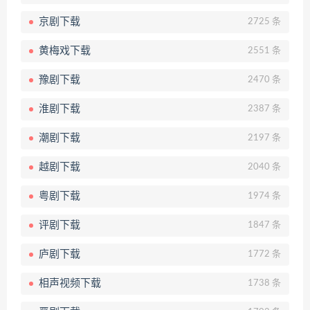
京剧下载
2725 条
黄梅戏下载
2551 条
豫剧下载
2470 条
淮剧下载
2387 条
潮剧下载
2197 条
越剧下载
2040 条
粤剧下载
1974 条
评剧下载
1847 条
庐剧下载
1772 条
相声视频下载
1738 条