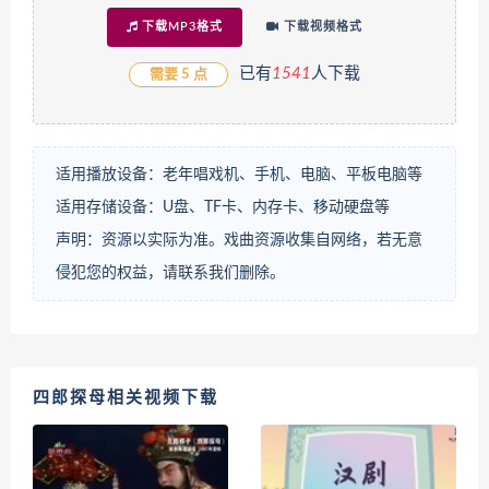
下载MP3格式
下载视频格式
已有
1
541
人下载
需要 5 点
适用播放设备：老年唱戏机、手机、电脑、平板电脑等
适用存储设备：U盘、TF卡、内存卡、移动硬盘等
声明：资源以实际为准。戏曲资源收集自网络，若无意
侵犯您的权益，请联系我们删除。
四郎探母相关视频下载