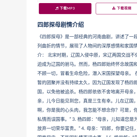
下载MP3
下载视频
四郎探母剧情介绍
《四郎探母》是一部经典的河南曲剧，讲述了一
列曲折的情节，展现了人物间的深厚感情和家国情
介： 北宋时期，辽国入侵中原，宋辽两国交战不
迫成为辽国的驸马。然而，杨四郎始终怀念故国
不顾一切，冒着生命危险，潜入宋国探望母亲。 
暂的团聚并没有持续太久，因为辽国发现了杨四
国，以免他被追杀。杨四郎依依不舍地离开母亲，回
亲，儿今日能见到您，真是三生有幸。儿在辽国，日
啊，你是我的心头肉，我怎能不想念你？可是，
私情而误国事。” 3. 杨四郎：“母亲，儿知道
放弃一切荣华富贵。” 4. 母亲：“四郎，你要