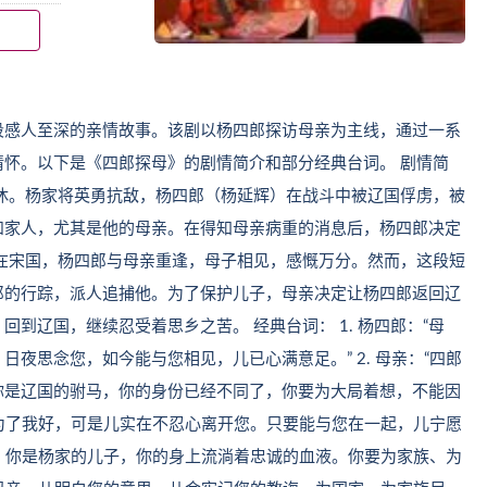
段感人至深的亲情故事。该剧以杨四郎探访母亲为主线，通过一系
怀。以下是《四郎探母》的剧情简介和部分经典台词。 剧情简
休。杨家将英勇抗敌，杨四郎（杨延辉）在战斗中被辽国俘虏，被
和家人，尤其是他的母亲。在得知母亲病重的消息后，杨四郎决定
在宋国，杨四郎与母亲重逢，母子相见，感慨万分。然而，这段短
郎的行踪，派人追捕他。为了保护儿子，母亲决定让杨四郎返回辽
到辽国，继续忍受着思乡之苦。 经典台词： 1. 杨四郎：“母
夜思念您，如今能与您相见，儿已心满意足。” 2. 母亲：“四郎
你是辽国的驸马，你的身份已经不同了，你要为大局着想，不能因
您是为了我好，可是儿实在不忍心离开您。只要能与您在一起，儿宁愿
记住，你是杨家的儿子，你的身上流淌着忠诚的血液。你要为家族、为