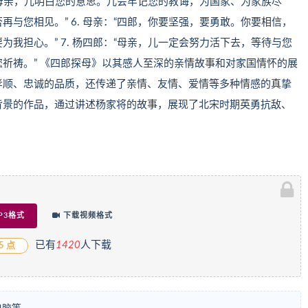
：“母亲，儿明白您的意思。儿会牢记您的教诲，为国家、为家族尽
与您相见。” 6. 母亲：“四郎，你要坚强，要勇敢。你要相信，
我担心。” 7. 杨四郎：“母亲，儿一定会努力活下去，等待与您
祈祷。” 《四郎探母》以其感人至深的亲情故事和对家国情怀的展
孝顺、忠诚的品质，还传递了亲情、友情、爱情等多种情感的真挚
背景的作品，通过讲述杨家将的故事，展现了北宋时期英勇抗敌、
P3格式
下载视频格式
已有
1
420
人下载
5 点