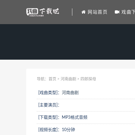
网站首页
戏曲
导航：
首页
>
河南曲剧
> 四郎探母
[戏曲类型]：
河南曲剧
[主要演员]：
[下载类型]：MP3格式音频
[视频长度]：10分钟