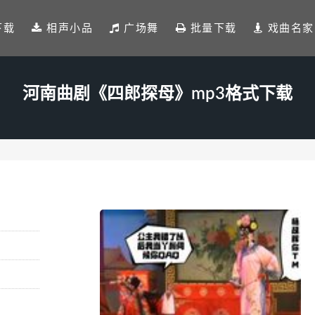
下载
相声小品
广场舞
批量下载
戏曲名家
河南曲剧《四郎探母》mp3格式下载