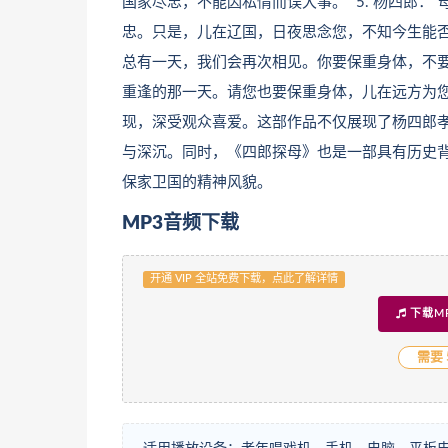
国家尽忠，不能因私情而误大事。” 5. 杨四郎
忠。只是，儿在辽国，日夜思念您，不知今生能否再
总有一天，我们会再次相见。你要保重身体，不要为
重逢的那一天。请您也要保重身体，儿在远方为您
现，深受观众喜爱。这部作品不仅展现了杨四郎
与深沉。同时，《四郎探母》也是一部具有历史
保家卫国的精神风貌。
MP3音频下载
开通 VIP 全站免费下载，点此了解详情
下载M
需要 