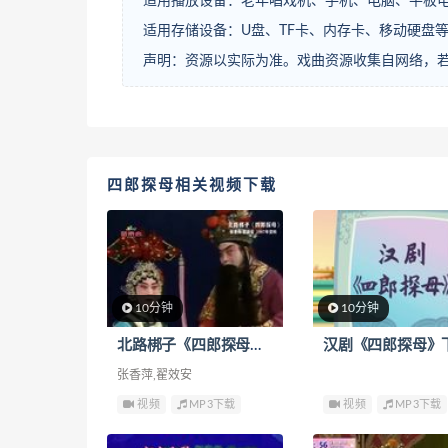
适用播放设备：老年唱戏机、手机、电脑、平板
适用存储设备：U盘、TF卡、内存卡、移动硬盘
声明：资源以实际为准。戏曲资源收集自网络，
四郎探母相关视频下载
10分钟
10分钟
北路梆子《四郎探母》下载
汉剧《四郎探母》
张香萍,翟效安
视频
MP3下载
视频
MP3下载