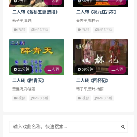
7分钟
二人转
64分钟
二人转
二人转《蓝桥五更 选段》
二人转《祝九红吊孝》
韩子平,董玮,
秦志平,郑桂云
视频
MP3下载
视频
MP3下载
21分钟
二人转
59分钟
二人转
二人转《醉青天》
二人转《回杯记》
董连海,孙晓丽
韩子平,董玮,杨丽
视频
MP3下载
视频
MP3下载