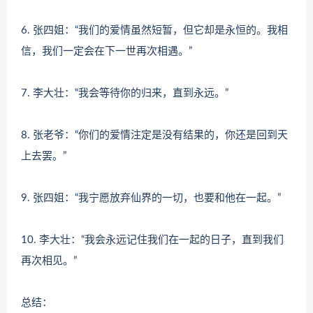
6. 张四姐：“我们的爱情虽然短暂，但它却是永恒的。我相
信，我们一定会在下一世再次相遇。”
7. 李大壮：“我会等待你的归来，直到永远。”
8. 张老爷：“你们的爱情注定是没有结果的，你还是回到天
上去罢。”
9. 张四姐：“我宁愿放弃仙界的一切，也要和他在一起。”
10. 李大壮：“我会永远记住我们在一起的日子，直到我们
再次相见。”
总结：