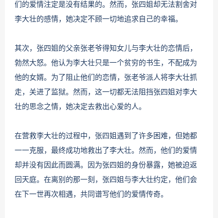
们的爱情注定是没有结果的。然而，张四姐却无法割舍对
李大壮的感情，她决定不顾一切地追求自己的幸福。
其次，张四姐的父亲张老爷得知女儿与李大壮的恋情后，
勃然大怒。他认为李大壮只是一个贫穷的书生，不配成为
他的女婿。为了阻止他们的恋情，张老爷派人将李大壮抓
走，关进了监狱。然而，这一切都无法阻挡张四姐对李大
壮的思念之情，她决定去救出心爱的人。
在营救李大壮的过程中，张四姐遇到了许多困难，但她都
一一克服，最终成功地救出了李大壮。然而，他们的爱情
却并没有因此而圆满。因为张四姐的身份暴露，她被迫返
回天庭。在离别的那一刻，张四姐与李大壮约定，他们会
在下一世再次相遇，共同谱写他们的爱情传奇。