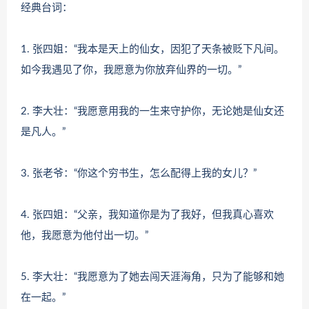
经典台词：
1. 张四姐：“我本是天上的仙女，因犯了天条被贬下凡间。
如今我遇见了你，我愿意为你放弃仙界的一切。”
2. 李大壮：“我愿意用我的一生来守护你，无论她是仙女还
是凡人。”
3. 张老爷：“你这个穷书生，怎么配得上我的女儿？”
4. 张四姐：“父亲，我知道你是为了我好，但我真心喜欢
他，我愿意为他付出一切。”
5. 李大壮：“我愿意为了她去闯天涯海角，只为了能够和她
在一起。”