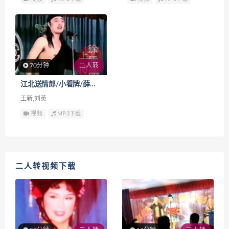
70分钟
二人转
江北送情郎/小看牌/薛丁山招亲
王新,刘英
视频
MP3下载
二人转视频下载