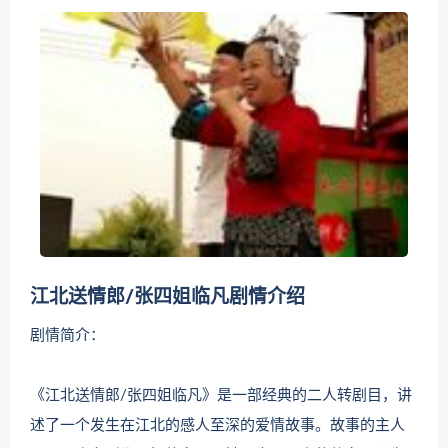
江北送情郎/张四姐临凡剧情介绍
剧情简介：
《江北送情郎/张四姐临凡》是一部经典的二人转剧目，讲
述了一个发生在江北的感人至深的爱情故事。故事的主人