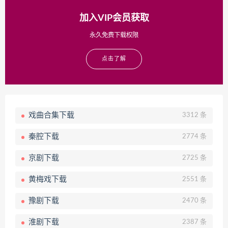
加入VIP会员获取
永久免费下载权限
点击了解
戏曲合集下载
3312 条
秦腔下载
2774 条
京剧下载
2725 条
黄梅戏下载
2551 条
豫剧下载
2470 条
淮剧下载
2387 条