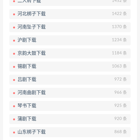
二人转下载
1452 条
河北梆子下载
1422 条
河南坠子下载
1370 条
沪剧下载
1234 条
京韵大鼓下载
1184 条
锡剧下载
1063 条
吕剧下载
972 条
河南曲剧下载
966 条
琴书下载
925 条
蒲剧下载
920 条
山东梆子下载
868 条