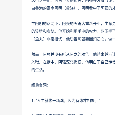
店付之一炬。面对巨大的损失，阿强并没有气馁
自香港的富商阿明（黄鳝），阿明看中了阿强的
在阿明的帮助下，阿强的火锅店重新开业，生意
的狡猾和贪婪。他开始利用手中的权力，欺压手
（鱼丸）非常担忧，他劝告阿强要回归初心，做
然而，阿强并没有听从阿龙的劝告，他越来越沉
入狱。在狱中，阿强深感悔恨，他明白了自己走
的生活。
经典台词：
1. “人生就像一场戏，因为有缘才相聚。”