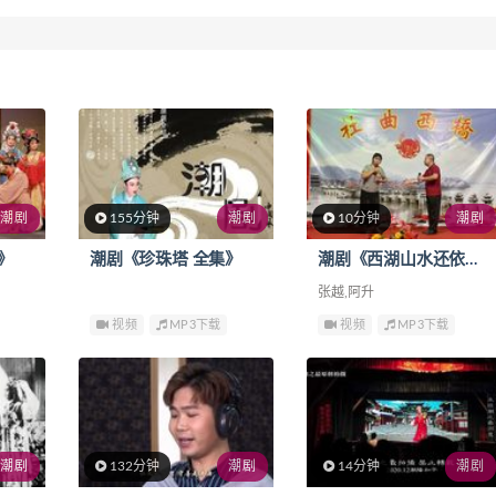
潮剧
155分钟
潮剧
10分钟
潮剧
》
潮剧《珍珠塔 全集》
潮剧《西湖山水还依旧 选段》
张越,阿升
视频
MP3下载
视频
MP3下载
潮剧
132分钟
潮剧
14分钟
潮剧