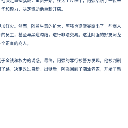
，他决定重整旗鼓，重新开始。在这个过程中，阿强结识了一位来
才华和毅力，决定资助他重新开店。
更加红火。然而，随着生意的扩大，阿强也逐渐暴露出了一些商人
下的员工，甚至与黑道勾结，进行非法交易。这让阿强的好友阿龙
一个正直的商人。
迷于金钱和权力的诱惑。最终，阿强的罪行被警方发现，他被判刑
错了路，决定改过自新。出狱后，阿强回到了潮汕老家，开始了新