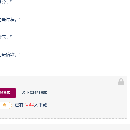
缘分。”
的是过程。”
勇气。”
的是信念。”
频格式
下载MP3格式
已有
1
444
人下载
5 点