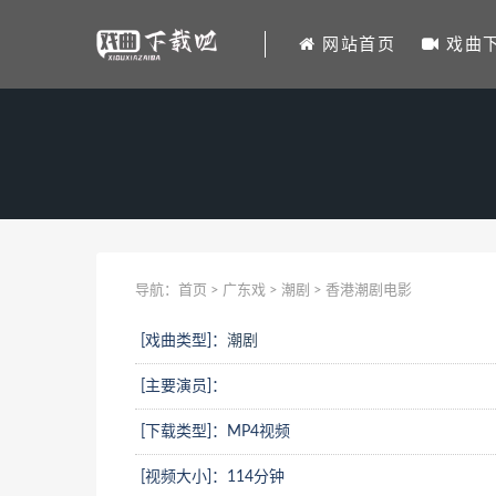
网站首页
戏曲
导航：
首页
>
广东戏
>
潮剧
> 香港潮剧电影
[戏曲类型]：
潮剧
[主要演员]：
[下载类型]：MP4视频
[视频大小]：114分钟