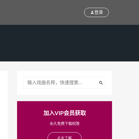
登录
加入VIP会员获取
永久免费下载权限
点击了解