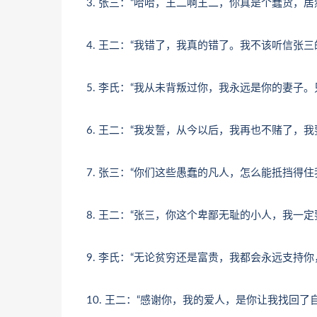
3. 张三：“哈哈，王二啊王二，你真是个蠢货，
4. 王二：“我错了，我真的错了。我不该听信张
5. 李氏：“我从未背叛过你，我永远是你的妻子
6. 王二：“我发誓，从今以后，我再也不赌了，
7. 张三：“你们这些愚蠢的凡人，怎么能抵挡得住
8. 王二：“张三，你这个卑鄙无耻的小人，我一定
9. 李氏：“无论贫穷还是富贵，我都会永远支持你
10. 王二：“感谢你，我的爱人，是你让我找回了