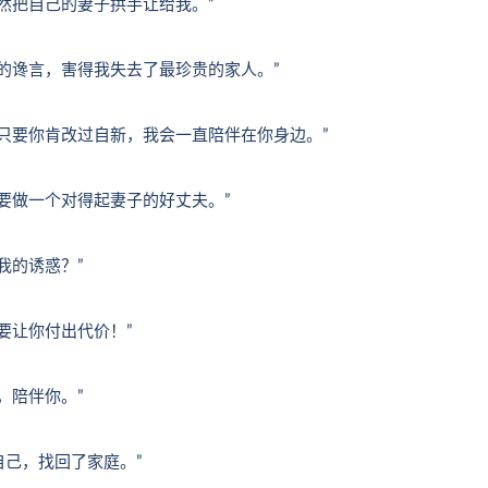
居然把自己的妻子拱手让给我。”
三的谗言，害得我失去了最珍贵的家人。”
。只要你肯改过自新，我会一直陪伴在你身边。”
我要做一个对得起妻子的好丈夫。”
我的诱惑？”
要让你付出代价！”
，陪伴你。”
自己，找回了家庭。”