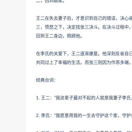
二，回到娘家。
王二在失去妻子后，才意识到自己的错误，决心
三，愤怒之下，决定找张三决斗。在决斗过程中
回到王二身边，照顾他。
在李氏的关爱下，王二逐渐康复。他深刻反省自
共同过上了幸福的生活。而张三则因为作恶多端
经典台词：
1. 王二：“我这辈子最对不起的人就是我妻子李
2. 李氏：“我愿意用我的一生去守护这个家，守护