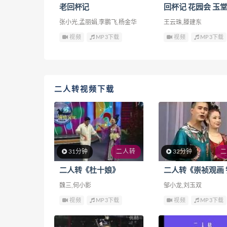
老回杯记
回杯记 花园会 玉
张小光,孟丽娟,李鹏飞,杨金华
王云珠,滕建东
视频
MP3下载
视频
MP3下载
二人转视频下载
31分钟
二人转
32分钟
二
二人转《杜十娘》
魏三,何小影
邹小龙,刘玉双
视频
MP3下载
视频
MP3下载