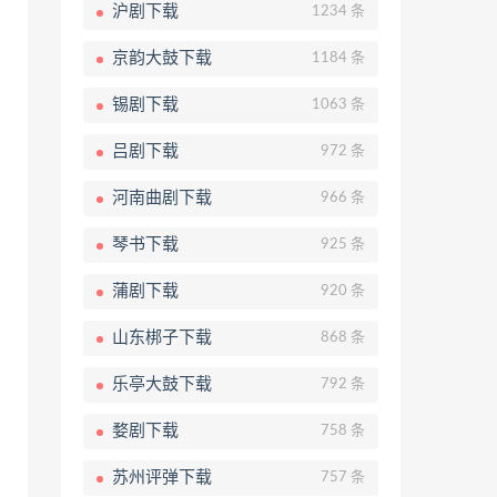
沪剧下载
1234 条
京韵大鼓下载
1184 条
锡剧下载
1063 条
吕剧下载
972 条
河南曲剧下载
966 条
琴书下载
925 条
蒲剧下载
920 条
山东梆子下载
868 条
乐亭大鼓下载
792 条
婺剧下载
758 条
苏州评弹下载
757 条