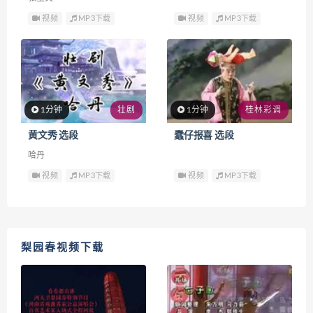
视频
MP3下载
视频
MP3下载
1分钟
壮剧
1分钟
桂林彩调
黄文秀 选段
蠢仔报喜 选段
哈丹
视频
MP3下载
视频
MP3下载
梨园春视频下载