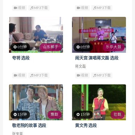
视频
MP3下载
视频
MP3下载
0分钟
山东梆子
0分钟
乐亭大鼓
夸将 选段
闹天宫 演唱蒋文磊 选段
蒋文磊
视频
MP3下载
视频
MP3下载
1分钟
豫剧
1分钟
壮剧
敬老院的故事 选段
黄文秀 选段
张宝英