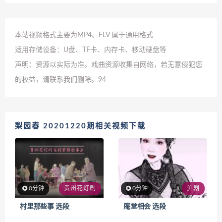
本站视频格式主要为MP4、FLV 属于通用格式
适用存储设备：U盘、TF卡、内存卡、移动硬盘等
声明：资源以实际为准。戏曲资源收集自网络，若无意侵犯您
的权益，请联系我们删除。
94
梨园春 20201220期相关视频下载
0分钟
贵州花灯剧
0分钟
沪剧
村里那些事 选段
庵堂相会 选段